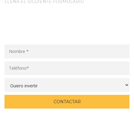
LLENA EL SIGUIENTE FORMULARIO
Comentanos tus dudas
¿Tienes dudas de nuestros servicios? • ¿Quieres ser socio de
negocios? • ¿Quieres invertir?